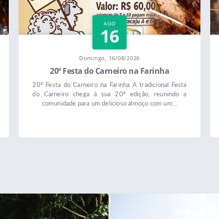
AGO
16
Domingo, 16/08/2026
20º Festa do Carneiro na Farinha
20ª Festa do Carneiro na Farinha A tradicional Festa
do Carneiro chega à sua 20ª edição, reunindo a
comunidade para um delicioso almoço com um...