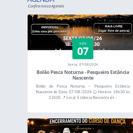
Confira nossa Agenda
AGO
07
Sexta, 07/08/2026
Bolão Pesca Noturna - Pesqueiro Estância
Nascente
Bolão de Pesca Noturna – Pesqueiro Estância
Nascente 📅 Data: 07/08/2026 🕡 Horário: 18h30 às
22h30 📍 Local: Estância Nascente 🎣...