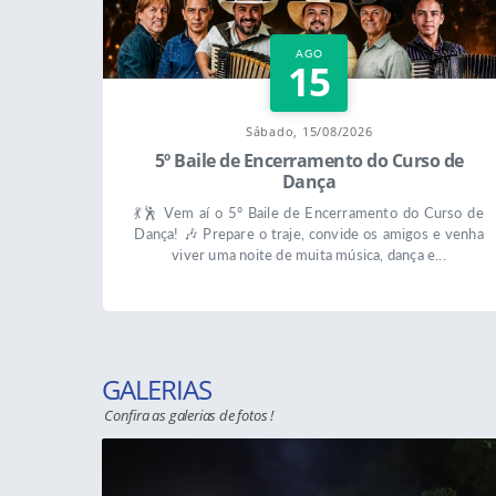
AGO
15
Sábado, 15/08/2026
5º Baile de Encerramento do Curso de
Dança
💃🕺 Vem aí o 5º Baile de Encerramento do Curso de
Dança! 🎶 Prepare o traje, convide os amigos e venha
viver uma noite de muita música, dança e...
GALERIAS
Confira as galerias de fotos !