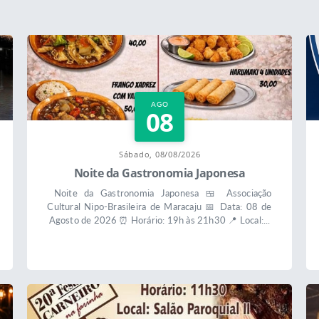
AGO
08
Sábado, 08/08/2026
Noite da Gastronomia Japonesa
Noite da Gastronomia Japonesa 🍱 Associação
Cultural Nipo-Brasileira de Maracaju 📅 Data: 08 de
Agosto de 2026 ⏰ Horário: 19h às 21h30 📍 Local:...