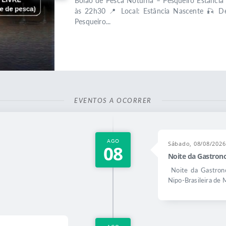
Bolão de Pesca Noturna – Pesqueiro Estânci
às 22h30 📍 Local: Estância Nascente 🎣 De
Pesqueiro...
EVENTOS A OCORRER
AGO
Sábado, 08/08/2026
08
Noite da Gastron
Noite da Gastrono
Nipo-Brasileira de M