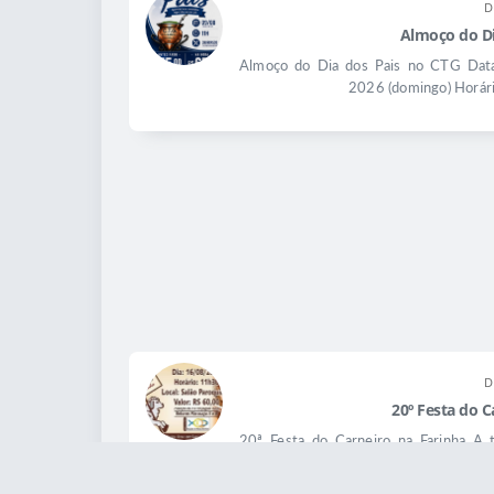
D
Almoço do Di
Almoço do Dia dos Pais no CTG Data
2026 (domingo) Horári
D
20º Festa do C
20ª Festa do Carneiro na Farinha A t
Carneiro chega