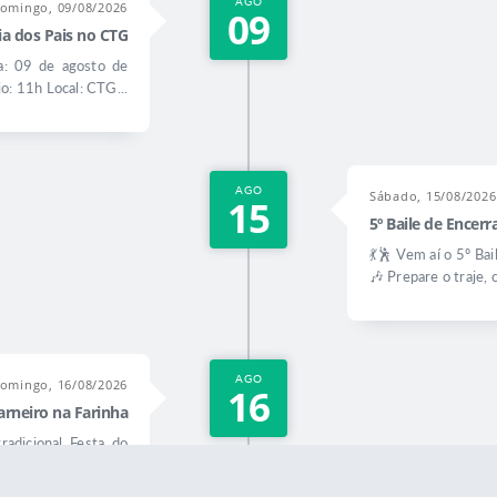
AGO
omingo, 09/08/2026
09
a dos Pais no CTG
: 09 de agosto de
o: 11h Local: CTG...
AGO
Sábado, 15/08/2026
15
5º Baile de Ence
💃🕺 Vem aí o 5º B
🎶 Prepare o traje, 
AGO
omingo, 16/08/2026
16
arneiro na Farinha
radicional Festa do
 à sua 20ª edição,...