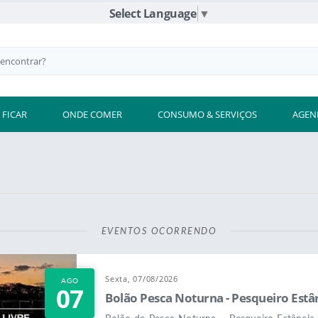
Select Language
▼
 FICAR
ONDE COMER
CONSUMO & SERVIÇOS
AGEN
EVENTOS OCORRENDO
Sexta, 07/08/2026
AGO
07
Bolão Pesca Noturna - Pesqueiro Estâ