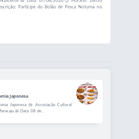
a Nascente 📅 Data: 07/08/2026 🕡 Horário: 18h30
scrição: Participe do Bolão de Pesca Noturna no
omia Japonesa
mia Japonesa 🍱 Associação Cultural
aracaju 📅 Data: 08 de...