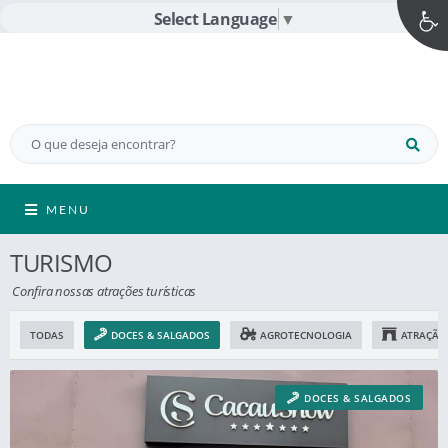
Select Language
▼
MENU
TURISMO
Confira nossas atrações turísticas
TODAS
DOCES & SALGADOS
AGROTECNOLOGIA
ATRAÇÃO 
DOCES & SALGADOS