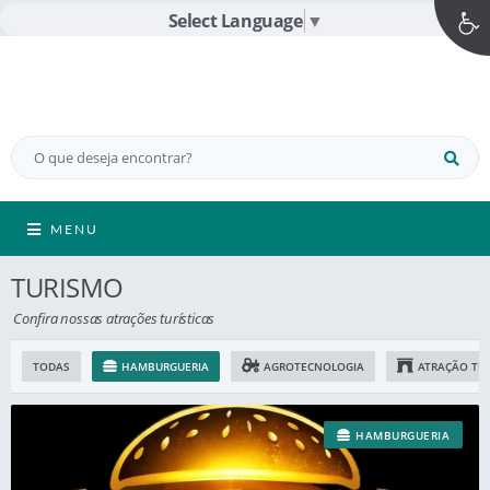
Select Language
▼
MENU
TURISMO
Confira nossas atrações turísticas
TODAS
HAMBURGUERIA
AGROTECNOLOGIA
ATRAÇÃO TUR
HAMBURGUERIA