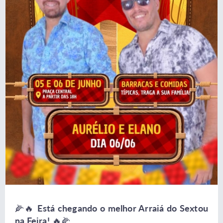
🌽🔥
Está chegando o melhor Arraiá do Sextou
na Feira!
🔥🌽